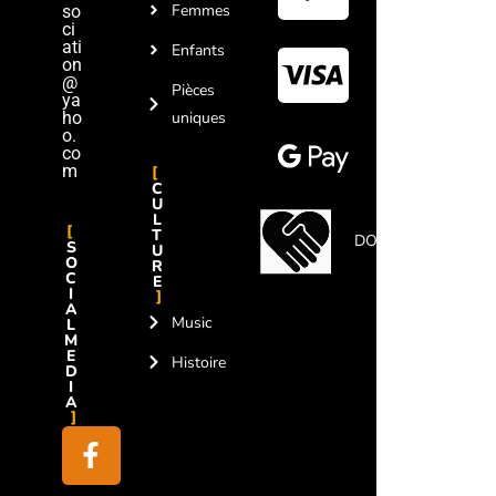
Femmes
so
ci
ati
Enfants
on
@
Pièces
ya
ho
uniques
o.
co
m
C
U
L
T
DON
S
U
O
R
C
E
I
A
Music
L
M
E
Histoire
D
I
A