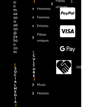
Pièces
ic
o
uniques
Hommes
m.
as
Femmes
so
ci
ati
Enfants
on
@
Pièces
ya
ho
uniques
o.
co
m
C
U
L
T
DON
S
U
O
R
C
E
I
A
Music
L
M
E
Histoire
D
I
A