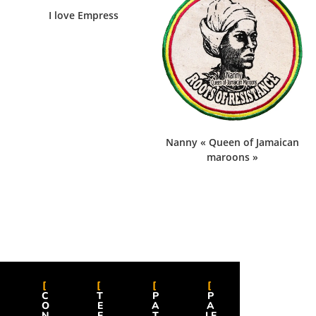
I love Empress
Nanny « Queen of Jamaican
maroons »
C
T
P
P
O
E
A
A
N
E
T
IE