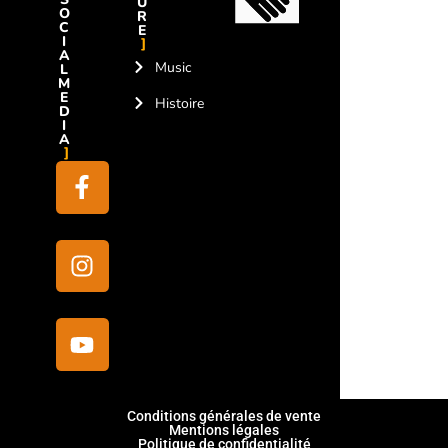
U
O
R
C
E
I
A
Music
L
M
E
Histoire
D
I
A
Conditions générales de vente
Mentions légales
Politique de confidentialité