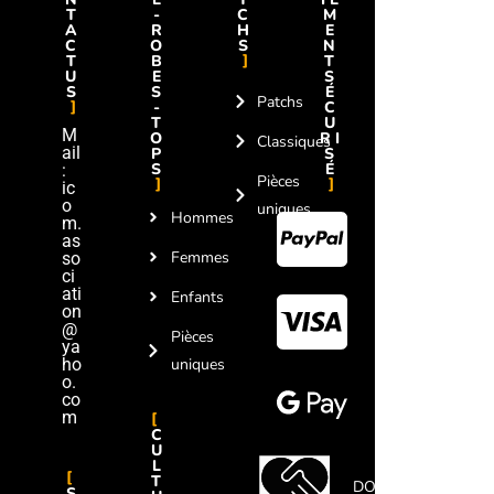
T
-
C
M
A
R
H
E
C
O
S
N
T
B
T
U
E
S
S
S
É
Patchs
-
C
T
U
M
O
RI
Classiques
ail
P
S
S
É
:
Pièces
ic
o
uniques
Hommes
m.
as
Femmes
so
ci
ati
Enfants
on
@
Pièces
ya
ho
uniques
o.
co
m
C
U
L
T
DON
S