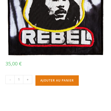
35,00
€
-
+
AJOUTER AU PANIER