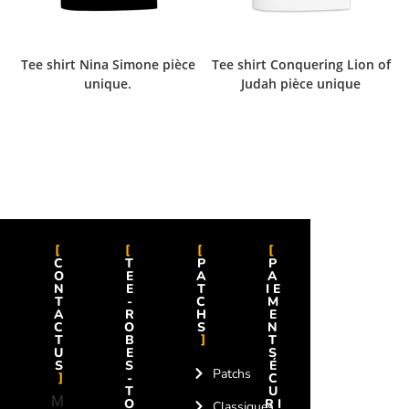
Tee shirt Nina Simone pièce
Tee shirt Conquering Lion of
unique.
Judah pièce unique
C
T
P
P
O
E
A
A
N
E
T
IE
T
-
C
M
A
R
H
E
C
O
S
N
T
B
T
U
E
S
S
S
É
Patchs
-
C
T
U
M
O
RI
Classiques